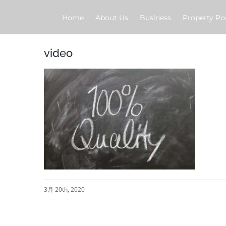
Skip
Home
About Us
Business
Property Por
to
content
video
3月 20th, 2020